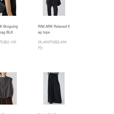
K Broguing
RIM.ARK Relaxed fl
 bag BLK
ap tops
円(税2,100
26,400円(税2,400
円)