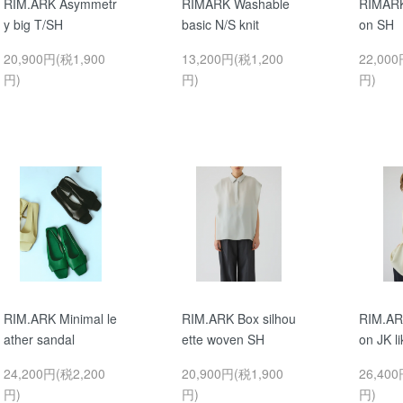
RIM.ARK Asymmetr
RIMARK Washable
RIMARK
y big T/SH
basic N/S knit
on SH
20,900円(税1,900
13,200円(税1,200
22,000
円)
円)
円)
RIM.ARK Minimal le
RIM.ARK Box silhou
RIM.AR
ather sandal
ette woven SH
on JK l
24,200円(税2,200
20,900円(税1,900
26,400
円)
円)
円)