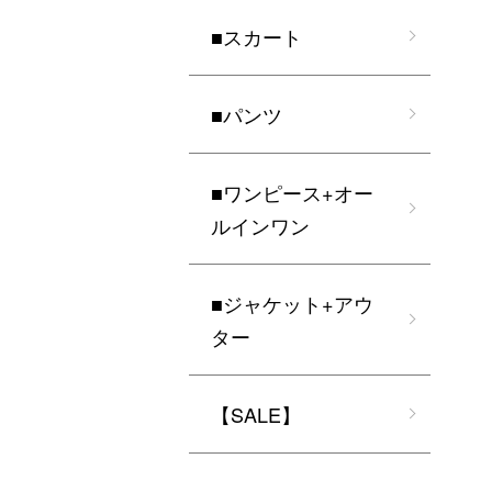
■スカート
■パンツ
■ワンピース+オー
ルインワン
■ジャケット+アウ
ター
【SALE】