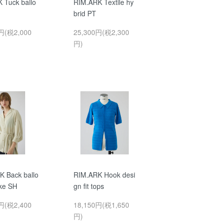
 Tuck ballo
RIM.ARK Textile hy
brid PT
円(税2,000
25,300円(税2,300
円)
K Back ballo
RIM.ARK Hook desi
ike SH
gn fit tops
円(税2,400
18,150円(税1,650
円)