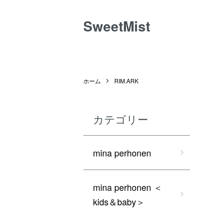
SweetMist
ホーム
RIM.ARK
カテゴリー
mina perhonen
mina perhonen ＜
kids＆baby＞