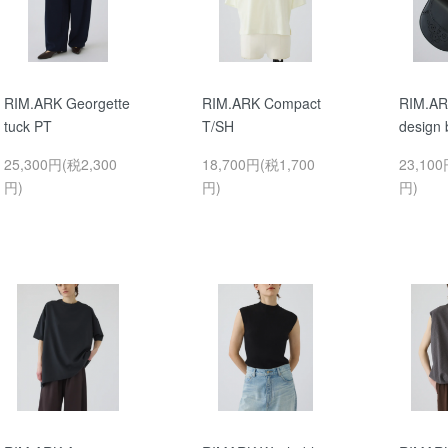
RIM.ARK Georgette
RIM.ARK Compact
RIM.AR
tuck PT
T/SH
design
25,300円(税2,300
18,700円(税1,700
23,100
円)
円)
円)