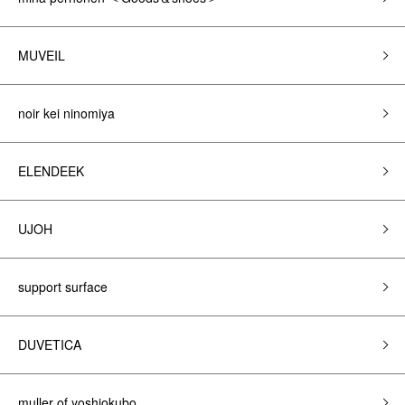
MUVEIL
noir kei ninomiya
ELENDEEK
UJOH
support surface
DUVETICA
muller of yoshiokubo