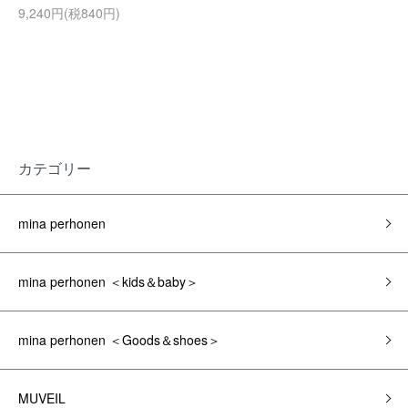
9,240円(税840円)
カテゴリー
mina perhonen
mina perhonen ＜kids＆baby＞
mina perhonen ＜Goods＆shoes＞
MUVEIL