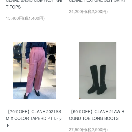
CLANE BASIC COMPACT KNI
CLANE TEXTURE SLIT SKIRT
T TOPS
24,200円(税2,200円)
15,400円(税1,400円)
【70％OFF】CLANE 2021SS
【50％OFF】CLANE 21AW R
MIX COLOR TAPERD PT レッ
OUND TOE LONG BOOTS
ド
27,500円(税2,500円)