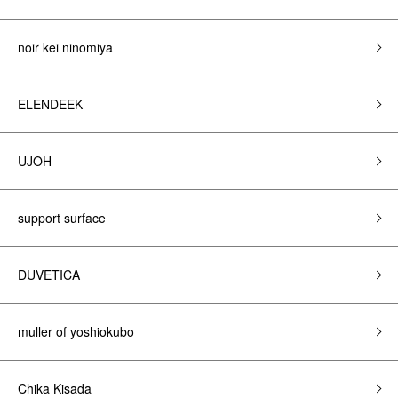
noir kei ninomiya
ELENDEEK
UJOH
support surface
DUVETICA
muller of yoshiokubo
Chika Kisada