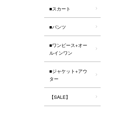
■スカート
■パンツ
■ワンピース+オー
ルインワン
■ジャケット+アウ
ター
【SALE】