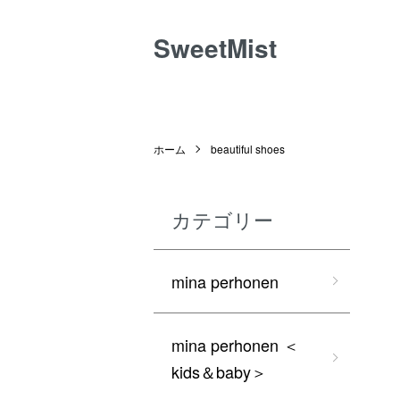
SweetMist
ホーム
beautiful shoes
カテゴリー
mina perhonen
mina perhonen ＜
kids＆baby＞