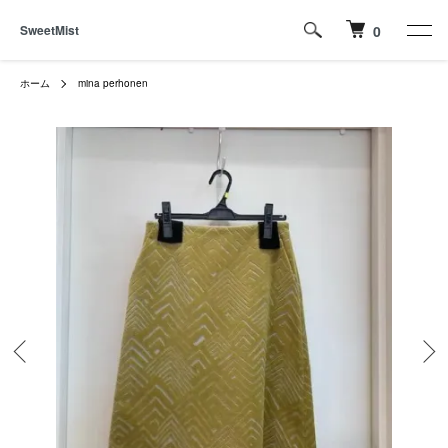
SweetMist
0
ホーム
mina perhonen