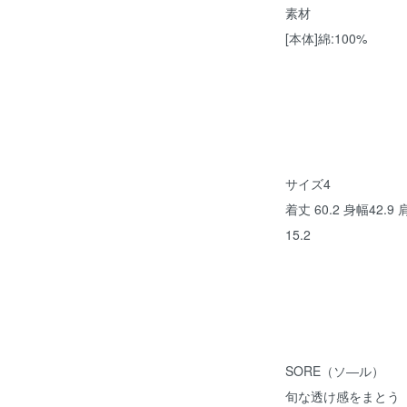
素材
[本体]綿:100%
サイズ4
着丈 60.2 身幅42.9
15.2
SORE（ソ―ル）
旬な透け感をまとう