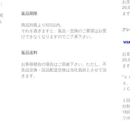
お
：
20
返品期限
ま
関
九
商品到着より5日以内。
0
ク
それを過ぎますと、返品・交換のご要望はお受
けできなくなりますのでご了承下さい。
返品送料
お
20
お客様都合の場合はご容赦下さい。ただし、不
ま
良品交換・誤品配送交換は当社負担とさせて頂
きます。
*
ｄ
Ｊ
１
分割
18
リ