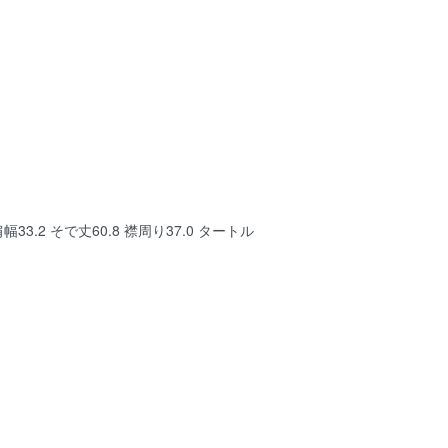
 肩幅33.2 そで丈60.8 襟周り37.0 タートル