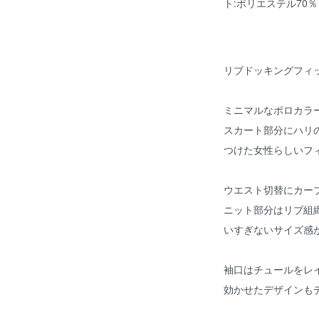
ト:ポリエステル70％
リブドッキングフィ
ミニマルなポロカラ
スカート部分にハリ
つけた女性らしいフ
ウエスト切替にカー
ニット部分はリブ組
いすぎないサイズ感
袖口はチュールをレ
効かせたデザインも