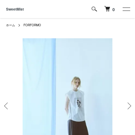
SweetMist
0
ホーム
FORFORMO