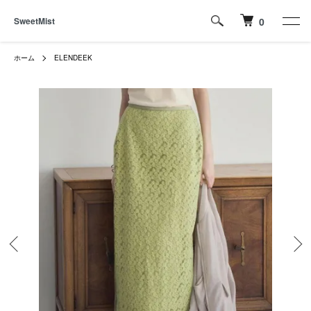
SweetMist
0
ホーム
ELENDEEK