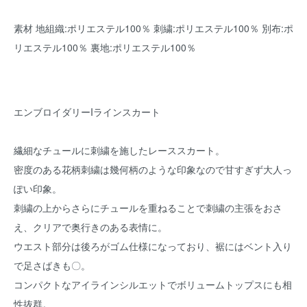
素材 地組織:ポリエステル100％ 刺繍:ポリエステル100％ 別布:ポ
リエステル100％ 裏地:ポリエステル100％
エンブロイダリーIラインスカート
繊細なチュールに刺繍を施したレーススカート。
密度のある花柄刺繍は幾何柄のような印象なので甘すぎず大人っ
ぽい印象。
刺繍の上からさらにチュールを重ねることで刺繍の主張をおさ
え、クリアで奥行きのある表情に。
ウエスト部分は後ろがゴム仕様になっており、裾にはベント入り
で足さばきも〇。
コンパクトなアイラインシルエットでボリュームトップスにも相
性抜群。