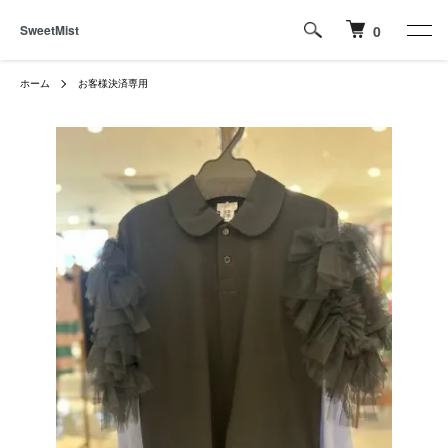
SweetMist
0
ホーム
お客様決済専用