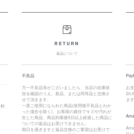
RETURN
返品について
不良品
Pay
万一不良品等がございましたら、当店の在庫状
お
況を確認のうえ、新品、または同等品と交換さ
20
せて頂きます。
ま
一度ご使用になられた商品(使用後不良品とわか
送料
った場合を除く)、お客様の責任でキズや汚れが
Ama
生じた商品、商品到着後5日以上経過した商品に
ついての返品はお受けできません。
Am
期日を過ぎますと返品交換のご要望はお受けで
払