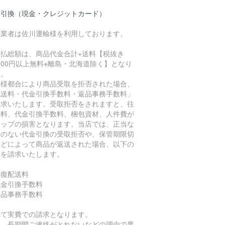
金引換（現金・クレジットカード）
達業者は佐川運輸様を利用しております。
支払総額は、商品代金合計+送料【税抜き
,000円以上無料※離島・北海道除く】となり
す。
客様都合により商品受取を拒否された場合、
配送料・代金引換手数料・返品事務手数料」
請求いたします。受取拒否をされますと、往
送料、代金引換手数料、梱包資材、人件費が
ョップの損害となります。当店では、正当な
由のない代金引換の受取拒否や、保管期限切
などによって商品が返送された場合、以下の
金を請求いたします。
往復配送料
代金引換手数料
返品事務手数料
べて実費での請求となります。
お、長期間ご連絡がとれないなどの理由で悪