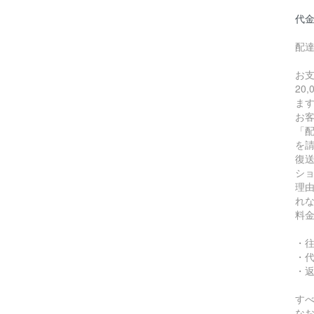
代
配
お
20
ま
お
「
を
復
シ
理
れ
料
・
・
・
す
な