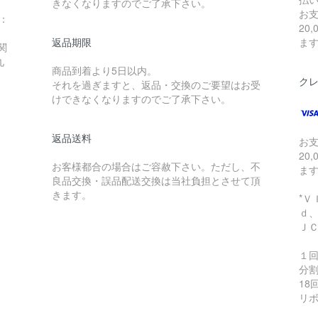
きなくなりますのでご了承下さい。
お
：
20
返品期限
ま
関
九
商品到着より5日以内。
0
ク
それを過ぎますと、返品・交換のご要望はお受
けできなくなりますのでご了承下さい。
返品送料
お
20
お客様都合の場合はご容赦下さい。ただし、不
ま
良品交換・誤品配送交換は当社負担とさせて頂
きます。
*
ｄ
Ｊ
１
分割
18
リ